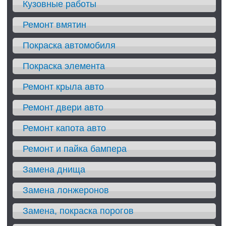
Кузовные работы
Ремонт вмятин
Покраска автомобиля
Покраска элемента
Ремонт крыла авто
Ремонт двери авто
Ремонт капота авто
Ремонт и пайка бампера
Замена днища
Замена лонжеронов
Замена, покраска порогов