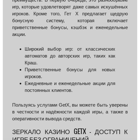
игр, которые удовлетворят даже самых искушённых
игроков. Кроме того, Гет Х предлагает щедрую
бонусную систему, которая включает
приветственные бонусы, кэшбэк и еженедельные
акции.
Широкий выбор игр: от классических
автоматов до авторских игр, таких как
Краш.
Приветственные бонусы для новых
игроков.
Ежедневные и еженедельные акции для
постоянных клиентов.
Пользуясь услугами GetX, вы можете быть уверены
в честности и надёжности каждой игры, а также в
оперативности вывода средств.
ЗЕРКАЛО КАЗИНО GETX – ДОСТУП К
ИГРЕ БЕЗ ОГРАНИЧЕНИЙ