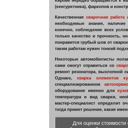
Кирове нередко обращаются к н
(кенгурятника), фаркопов и конст
Качественная
сварочная работа 
необходимые знания, наличие 
конечно, соблюдение всех усло
только качество и прочность, н
понравится грубый шов от сварки
таким работам нужен тонкий подх
Некоторые автомобилисты полаг
сами смогут справиться со
свар
ремонт резонатора, выхлопной с
Однако,
сварка
элементов ку
специализированном
автосерви
оборудование именно для
кузо
температура и вид сварки, не
мастер-специалист определит оч
тогда примет решение, какая име
Для оценки
стоимости