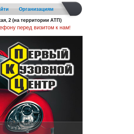
айти
Организациям
кая, 2 (на территории АТП)
ефону перед визитом к нам!