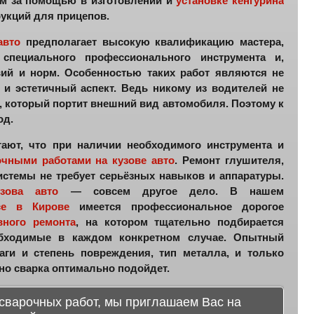
ам за помощью в изготовлении и
установке кенгурина
рукций для прицепов.
авто
предполагает высокую квалификацию мастера,
специального профессионального инструмента и,
вий и норм. Особенностью таких работ являются не
о и эстетичный аспект. Ведь никому из водителей не
, который портит внешний вид автомобиля. Поэтому к
од.
ают, что при наличии необходимого инструмента и
очными работами на кузове авто
. Ремонт глушителя,
истемы не требует серьёзных навыков и аппаратуры.
зова авто
— совсем другое дело. В нашем
се в Кирове
имеется профессиональное дорогое
вного ремонта
, на котором тщательно подбирается
обходимые в каждом конкретном случае. Опытный
аги и степень повреждения, тип металла, и только
нно сварка оптимально подойдет.
сварочных работ, мы приглашаем Вас на