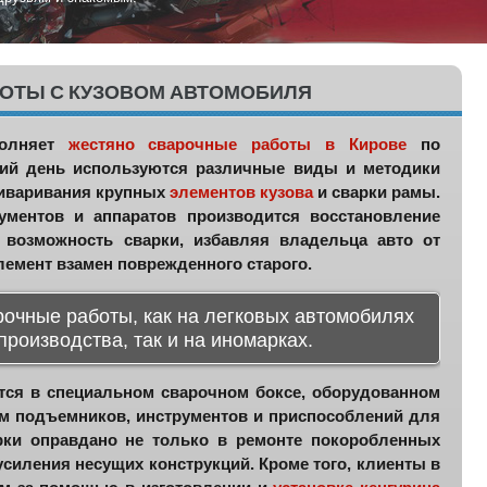
1
2
3
4
5
ОТЫ С КУЗОВОМ АВТОМОБИЛЯ
олняет
жестяно сварочные работы в Кирове
по
ний день используются различные виды и методики
риваривания крупных
элементов кузова
и сварки рамы.
ментов и аппаратов производится восстановление
возможность сварки, избавляя владельца авто от
емент взамен поврежденного старого.
очные работы, как на легковых автомобилях
производства, так и на иномарках.
ся в специальном сварочном боксе, оборудованном
ием подъемников, инструментов и приспособлений для
рки оправдано не только в ремонте покоробленных
усиления несущих конструкций. Кроме того, клиенты в